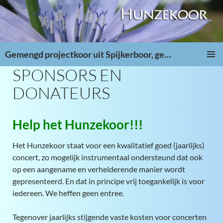
Ga
naar
de
inhoud
Gemengd projectkoor uit Spijkerboor, gemeente Aa en Hunze
SPONSORS EN
PRIMAI
MENU
DONATEURS
Help het Hunzekoor!!!
Het Hunzekoor staat voor een kwalitatief goed (jaarlijks)
concert, zo mogelijk instrumentaal ondersteund dat ook
op een aangename en verhelderende manier wordt
gepresenteerd. En dat in principe vrij toegankelijk is voor
iedereen. We heffen geen entree.
Tegenover jaarlijks stijgende vaste kosten voor concerten